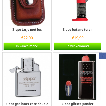
Zippo tasje met lus
Zippo butane torch
€
22,90
€
19,90
In winkelmand
In winkelmand
Zippo gas inner case double
Zippo giftset (zonder