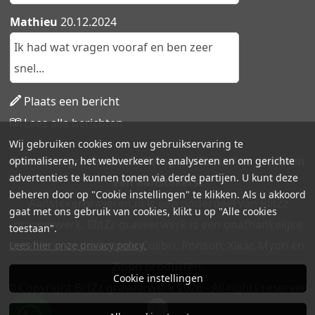
Mathieu
20.12.2024
Ik had wat vragen vooraf en ben zeer
snel...
Plaats een bericht
Lees alle berichten
Wij gebruiken cookies om uw gebruikservaring te
Aanstekergraveren.nl - Uw specialist in het graveren
optimaliseren, het webverkeer te analyseren en om gerichte
advertenties te kunnen tonen via derde partijen. U kunt deze
van aanstekers!
beheren door op "Cookie instellingen" te klikken. Als u akkoord
Aanstekergraveren.nl is een onderdeel van BlitZz
gaat met ons gebruik van cookies, klikt u op "Alle cookies
graveerwerk. BlitZz graveerwerk is een onafhankelijke
toestaan".
retailer in onder andere Colibri, Ronson, Xikar, Myon en
Lees hier onze privacy policy.
Zippo producten.
Cookie instellingen
© Copyright BlitZz graveerwerk 2026 - All rights reserved