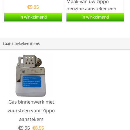
Maak van uw zippo
€
9,95
benzine aansteker een
elektrische Zippo
In winkelmand
In winkelmand
aansteker met dit ARC
binnenwerk van...
Laatst bekeken items
Gas binnenwerk met
vuursteen voor Zippo
aanstekers
€
9,95
€
8,95