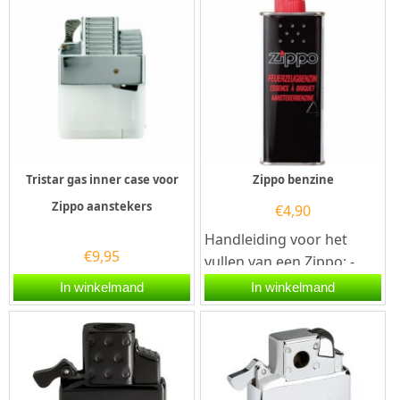
Tristar gas inner case voor
Zippo benzine
Zippo aanstekers
€
4,90
Handleiding voor het
€
9,95
vullen van een Zippo: -
Haal de Zippo uit de
In winkelmand
In winkelmand
behuizing. - Houd de
Zippo...