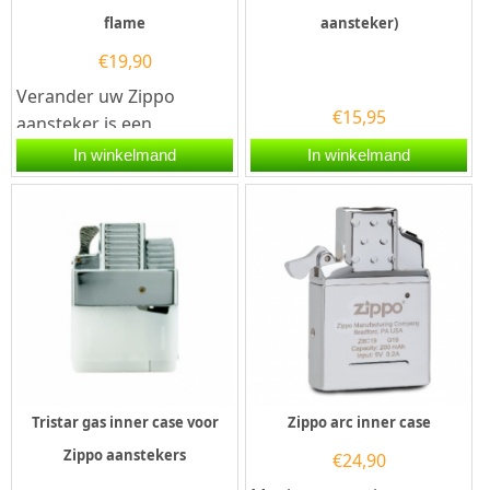
flame
aansteker)
€
19,90
Verander uw Zippo
€
15,95
aansteker is een
gasaansteker met dit
In winkelmand
In winkelmand
originele gas binnenwerk
van het merk...
Tristar gas inner case voor
Zippo arc inner case
Zippo aanstekers
€
24,90