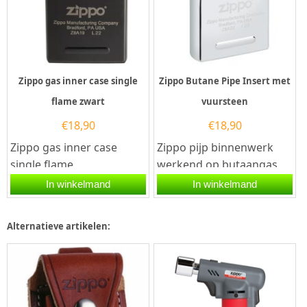
Zippo gas inner case single
Zippo Butane Pipe Insert met
flame zwart
vuursteen
€
18,90
€
18,90
Zippo gas inner case
Zippo pijp binnenwerk
single flame
werkend op butaangas,
zwart.Verander uw Zippo
speciaal bedoeld voor het
In winkelmand
In winkelmand
aansteker in een
onsteken van uw pijp.
gasaansteker met...
Met dit...
Alternatieve artikelen: