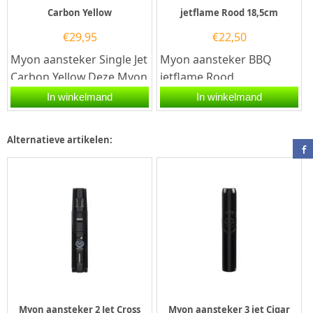
Carbon Yellow
jetflame Rood 18,5cm
€
29,95
€
22,50
Myon aansteker Single Jet
Myon aansteker BBQ
Carbon Yellow.Deze Myon
jetflame Rood
aansteker heeft een
18,5cm.Deze Myon
In winkelmand
In winkelmand
Carbon afwerking met
aansteker heeft een rode
gele...
afwerking. De aansteker...
Alternatieve artikelen:
Myon aansteker 2 Jet Cross
Myon aansteker 3 jet Cigar