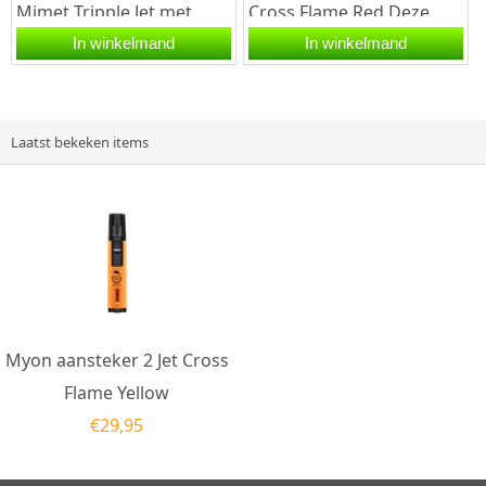
Mimet Tripple Jet met
Cross Flame Red.Deze
punch.Deze Myon
Myon aansteker heeft
In winkelmand
In winkelmand
aansteker heeft een rode
een rode afwerking. De
afwerking met...
aansteker...
Laatst bekeken items
Myon aansteker 2 Jet Cross
Flame Yellow
€
29,95