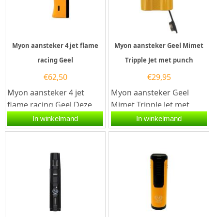
Myon aansteker 4 jet flame
Myon aansteker Geel Mimet
racing Geel
Tripple Jet met punch
€
62,50
€
29,95
Myon aansteker 4 jet
Myon aansteker Geel
flame racing Geel.Deze
Mimet Tripple Jet met
Myon aansteker heeft
punch.Deze Myon
In winkelmand
In winkelmand
een gele afwerking. De
aansteker heeft een gele
aansteker...
afwerking met...