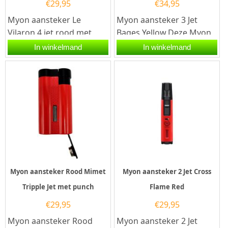
€
29,95
€
34,95
Myon aansteker Le
Myon aansteker 3 Jet
Vilaron 4 jet rood met
Bages Yellow.Deze Myon
sigaarhouder.Deze Myon
aansteker heeft een gele
In winkelmand
In winkelmand
aansteker heeft een rode
afwerking. De aansteker
afwerking...
heeft...
Myon aansteker Rood Mimet
Myon aansteker 2 Jet Cross
Tripple Jet met punch
Flame Red
€
29,95
€
29,95
Myon aansteker Rood
Myon aansteker 2 Jet