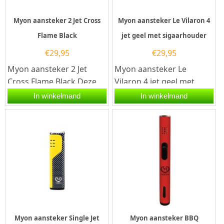
Myon aansteker 2 Jet Cross
Myon aansteker Le Vilaron 4
Flame Black
jet geel met sigaarhouder
€
29,95
€
29,95
Myon aansteker 2 Jet
Myon aansteker Le
Cross Flame Black.Deze
Vilaron 4 jet geel met
Myon aansteker heeft
sigaarhouder.Deze Myon
In winkelmand
In winkelmand
een zwarte afwerking. De
aansteker heeft een gele
aansteker...
afwerking...
Myon aansteker Single Jet
Myon aansteker BBQ