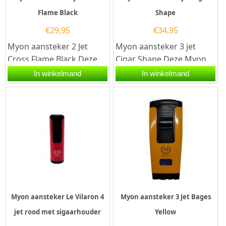
Flame Black
Shape
€
29,95
€
34,95
Myon aansteker 2 Jet
Myon aansteker 3 jet
Cross Flame Black.Deze
Cigar Shape.Deze Myon
Myon aansteker heeft
aansteker heeft een
In winkelmand
In winkelmand
een zwarte afwerking. De
zwarte afwerking. De
aansteker...
aansteker heeft...
Myon aansteker Le Vilaron 4
Myon aansteker 3 Jet Bages
jet rood met sigaarhouder
Yellow