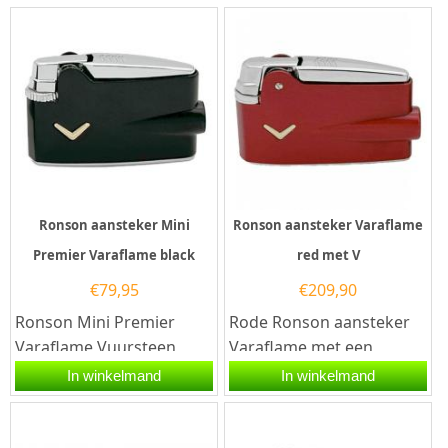
Ronson aansteker Mini
Ronson aansteker Varaflame
Premier Varaflame black
red met V
€
79,95
€
209,90
Ronson Mini Premier
Rode Ronson aansteker
Varaflame Vuursteen
Varaflame met een
Aansteker Zwart –
goudkleurig V-teken aan
In winkelmand
In winkelmand
Aansteker GraverenDe
de voorzijde en een
Ronson Mini...
chromen...