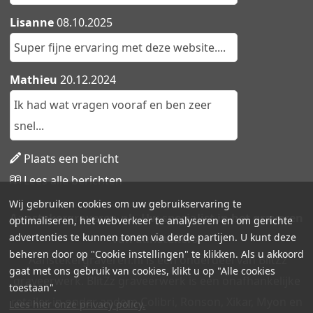
Lisanne
08.10.2025
Super fijne ervaring met deze website....
Mathieu
20.12.2024
Ik had wat vragen vooraf en ben zeer
snel...
Plaats een bericht
Lees alle berichten
Wij gebruiken cookies om uw gebruikservaring te
Aanstekergraveren.nl - Uw specialist in het graveren
optimaliseren, het webverkeer te analyseren en om gerichte
advertenties te kunnen tonen via derde partijen. U kunt deze
van aanstekers!
beheren door op "Cookie instellingen" te klikken. Als u akkoord
Aanstekergraveren.nl is een onderdeel van BlitZz
gaat met ons gebruik van cookies, klikt u op "Alle cookies
graveerwerk. BlitZz graveerwerk is een onafhankelijke
toestaan".
retailer in onder andere Colibri, Ronson, Xikar, Myon en
Lees hier onze privacy policy.