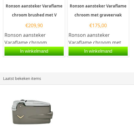
Ronson aansteker Varaflame
Ronson aansteker Varaflame
chroom brushed met V
chroom met graveervak
€
209,90
€
175,00
Ronson aansteker
Ronson aansteker
Varaflame chroom
Varaflame chroom met
brushed met een
graveervak. De Ronson
In winkelmand
In winkelmand
goudkleurig V-teken aan
Varaflame aansteker is
de voorzijde en een...
een luxe en...
Laatst bekeken items