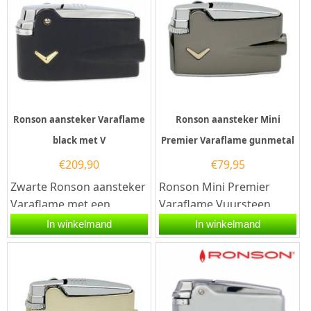
Ronson aansteker Varaflame
Ronson aansteker Mini
black met V
Premier Varaflame gunmetal
€
209,90
€
79,95
Zwarte Ronson aansteker
Ronson Mini Premier
Varaflame met een
Varaflame Vuursteen
goudkleurig V-teken aan
Aansteker Gunmetal –
In winkelmand
In winkelmand
de voorzijde en een
Aansteker GraverenDe
chromen...
Ronson Mini...