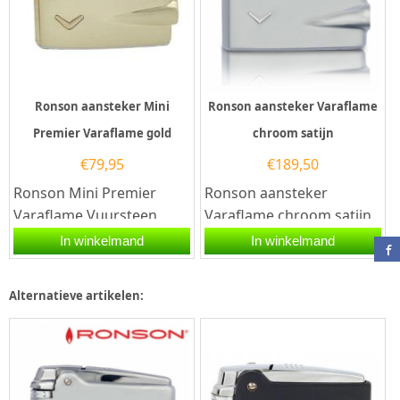
Ronson aansteker Mini
Ronson aansteker Varaflame
Premier Varaflame gold
chroom satijn
€
79,95
€
189,50
Ronson Mini Premier
Ronson aansteker
Varaflame Vuursteen
Varaflame chroom satijn.
Aansteker Goud –
De Ronson Varaflame
In winkelmand
In winkelmand
Aansteker GraverenDe
aansteker is een luxe en
Ronson Mini Premier...
hoogwaardige...
Alternatieve artikelen: