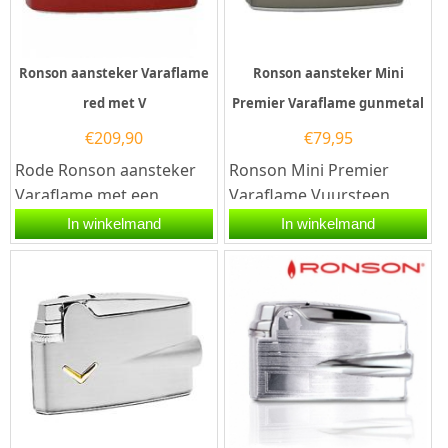
Ronson aansteker Varaflame
Ronson aansteker Mini
red met V
Premier Varaflame gunmetal
€
209,90
€
79,95
Rode Ronson aansteker
Ronson Mini Premier
Varaflame met een
Varaflame Vuursteen
goudkleurig V-teken aan
Aansteker Gunmetal –
In winkelmand
In winkelmand
de voorzijde en een
Aansteker GraverenDe
chromen...
Ronson Mini...