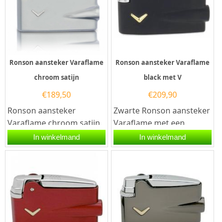
Ronson aansteker Varaflame
Ronson aansteker Varaflame
chroom satijn
black met V
€
189,50
€
209,90
Ronson aansteker
Zwarte Ronson aansteker
Varaflame chroom satijn.
Varaflame met een
De Ronson Varaflame
goudkleurig V-teken aan
In winkelmand
In winkelmand
aansteker is een luxe en
de voorzijde en een
hoogwaardige...
chromen...