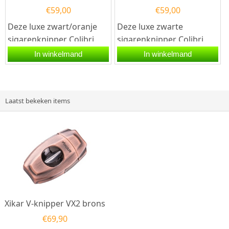
€
59,00
€
59,00
Deze luxe zwart/oranje
Deze luxe zwarte
sigarenknipper Colibri
sigarenknipper Colibri
Cut Blades is voorzien van
Cut Blades is voorzien van
In winkelmand
In winkelmand
twee snijmessen...
twee snijmessen van...
Laatst bekeken items
Xikar V-knipper VX2 brons
€
69,90