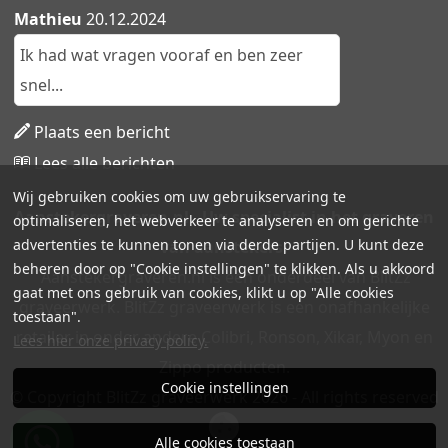
Mathieu
20.12.2024
Ik had wat vragen vooraf en ben zeer
snel...
Plaats een bericht
Lees alle berichten
Wij gebruiken cookies om uw gebruikservaring te
Aanstekergraveren.nl - Uw specialist in het graveren
optimaliseren, het webverkeer te analyseren en om gerichte
advertenties te kunnen tonen via derde partijen. U kunt deze
van aanstekers!
beheren door op "Cookie instellingen" te klikken. Als u akkoord
Aanstekergraveren.nl is een onderdeel van BlitZz
gaat met ons gebruik van cookies, klikt u op "Alle cookies
graveerwerk. BlitZz graveerwerk is een onafhankelijke
toestaan".
retailer in onder andere Colibri, Ronson, Xikar, Myon en
Lees hier onze privacy policy.
Zippo producten.
Cookie instellingen
© Copyright BlitZz graveerwerk 2026 - All rights reserved
Alle cookies toestaan