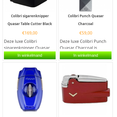
Colibri sigarenknipper
Colibri Punch Quasar
Quasar Table Cutter Black
Charcoal
€
169,00
€
59,00
Deze luxe Colibri
Deze luxe Colibri Punch
sigarenknipper Quasar
Quasar Charcoal is
Table Cutter Black is één
voorzien van drie
In winkelmand
In winkelmand
combinatie van de...
roestvrijstalen punchers
met een...