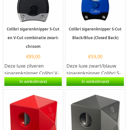
Colibri sigarenknipper S-Cut
Colibri sigarenknipper S-Cut
en V-Cut combinatie zwart-
Black/Blue (Closed Back)
chroom
€
89,00
€
59,00
Deze luxe zilveren
Deze luxe zwart/blauw
sigarenknipper Colibri V-
sigarenknipper Colibri S-
Cut Black/Chrome is
Cut (Closed Back) is
In winkelmand
In winkelmand
voorzien van twee
voorzien van twee
snijmessen van...
snijmessen...