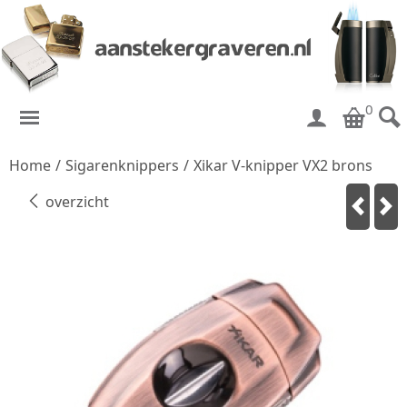
0
Home
/
Sigarenknippers
/
Xikar V-knipper VX2 brons
overzicht