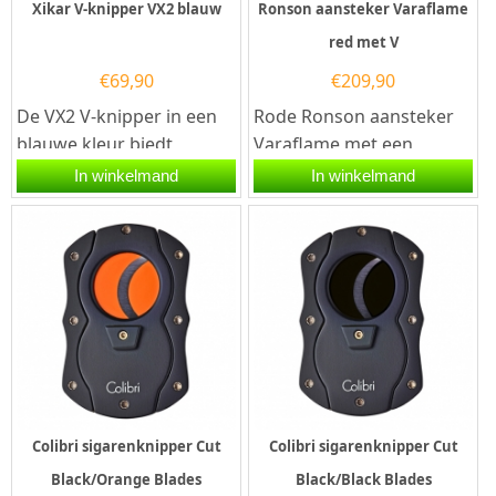
Xikar V-knipper VX2 blauw
Ronson aansteker Varaflame
red met V
€
69,90
€
209,90
De VX2 V-knipper in een
Rode Ronson aansteker
blauwe kleur biedt
Varaflame met een
ergonomische bediening
goudkleurig V-teken aan
In winkelmand
In winkelmand
met één hand en maakt
de voorzijde en een
gebruik...
chromen...
Colibri sigarenknipper Cut
Colibri sigarenknipper Cut
Black/Orange Blades
Black/Black Blades