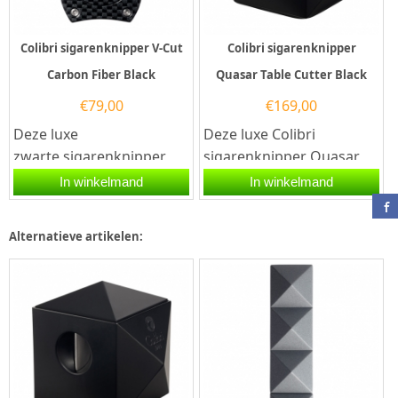
Colibri sigarenknipper V-Cut
Colibri sigarenknipper
Carbon Fiber Black
Quasar Table Cutter Black
€
79,00
€
169,00
Deze luxe
Deze luxe Colibri
zwarte sigarenknipper
sigarenknipper Quasar
Colibri V-Cut Carbon Fiber
Table Cutter Black is één
In winkelmand
In winkelmand
Black is voorzien van
combinatie van de...
twee...
Alternatieve artikelen: