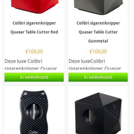
Colibri sigarenknipper
Colibri sigarenknipper
Quasar Table Cutter Red
Quasar Table Cutter
Gunmetal
€
169,00
€
169,00
Deze luxe Colibri
Deze luxeColibri
sigarenknipper Quasar
sigarenknipper Quasar
Table Cutter Red is één
Table Cutter Gunmetal is
In winkelmand
In winkelmand
combinatie van de...
één combinatie van de...