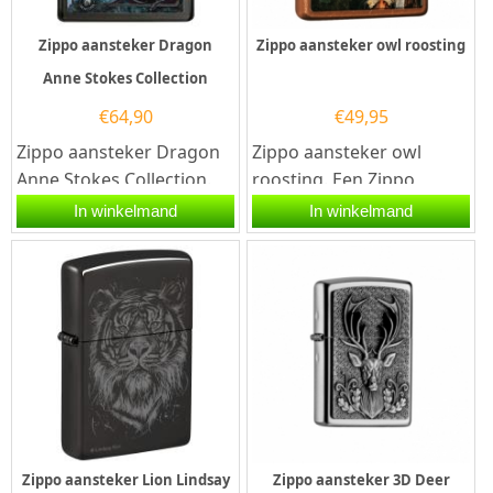
Zippo aansteker Dragon
Zippo aansteker owl roosting
Anne Stokes Collection
€
64,90
€
49,95
Zippo aansteker Dragon
Zippo aansteker owl
Anne Stokes Collection.
roosting. Een Zippo
Deze zwarte Zippo
aansteker is een
In winkelmand
In winkelmand
aansteker is aan de
kwalitatief
voorzijde...
goede aansteker met...
Zippo aansteker Lion Lindsay
Zippo aansteker 3D Deer