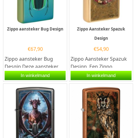
Zippo aansteker Bug Design
Zippo Aansteker Spazuk
Design
€
67,90
€
54,90
Zippo aansteker Bug
Zippo Aansteker Spazuk
Desgin Deze aansteker
Design. Een Zippo
heeft een High Polish Teal
aansteker is een
In winkelmand
In winkelmand
afwerking met...
kwalitatief...