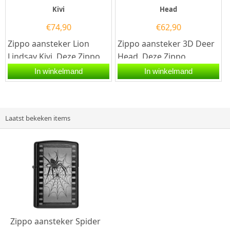
Kivi
Head
€
74,90
€
62,90
Zippo aansteker Lion
Zippo aansteker 3D Deer
Lindsay Kivi. Deze Zippo
Head. Deze Zippo
aansteker heeft een
aansteker heeft een
In winkelmand
In winkelmand
hoogglans Zwarte...
geborsteld chromen
afwerking aan de...
Laatst bekeken items
Zippo aansteker Spider