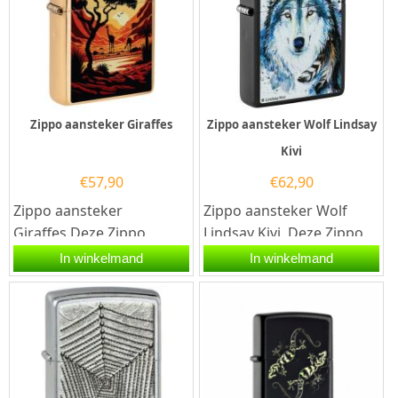
Zippo aansteker Giraffes
Zippo aansteker Wolf Lindsay
Kivi
€
57,90
€
62,90
Zippo aansteker
Zippo aansteker Wolf
Giraffes.Deze Zippo
Lindsay Kivi. Deze Zippo
aansteker heeft een
aansteker heeft een mat
In winkelmand
In winkelmand
brushed brass afwerking
zwarte afwerking met
met aan de...
aan...