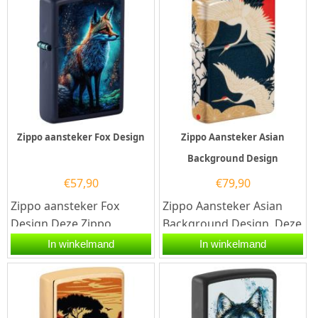
Zippo aansteker Fox Design
Zippo Aansteker Asian
Background Design
€
57,90
€
79,90
Zippo aansteker Fox
Zippo Aansteker Asian
Design.Deze Zippo
Background Design. Deze
aansteker heeft een matt
Zippo aansteker heeft
In winkelmand
In winkelmand
navy afwerking met aan
compleet rondom een
de voorzijde...
color...