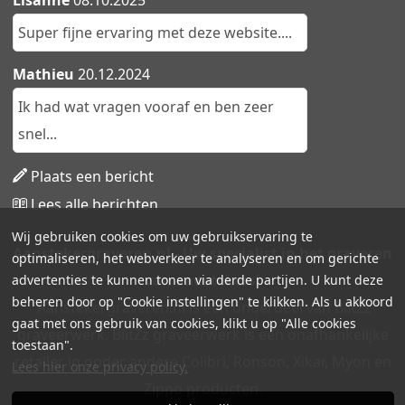
Lisanne
08.10.2025
Super fijne ervaring met deze website....
Mathieu
20.12.2024
Ik had wat vragen vooraf en ben zeer
snel...
Plaats een bericht
Lees alle berichten
Wij gebruiken cookies om uw gebruikservaring te
Aanstekergraveren.nl - Uw specialist in het graveren
optimaliseren, het webverkeer te analyseren en om gerichte
van aanstekers!
advertenties te kunnen tonen via derde partijen. U kunt deze
beheren door op "Cookie instellingen" te klikken. Als u akkoord
Aanstekergraveren.nl is een onderdeel van BlitZz
gaat met ons gebruik van cookies, klikt u op "Alle cookies
graveerwerk. BlitZz graveerwerk is een onafhankelijke
toestaan".
retailer in onder andere Colibri, Ronson, Xikar, Myon en
Lees hier onze privacy policy.
Zippo producten.