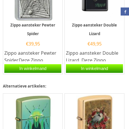
Zippo aansteker Pewter
Zippo aansteker Double
Spider
Lizard
€
39,95
€
49,95
Zippo aansteker Pewter
Zippo aansteker Double
Spider.Deze Zippo
Lizard. Deze Zippo
aansteker heeft een
aansteker heeft een mat
In winkelmand
In winkelmand
street chrome afwerking
zwarte afwerking en aan
afwerking met...
de...
Alternatieve artikelen: