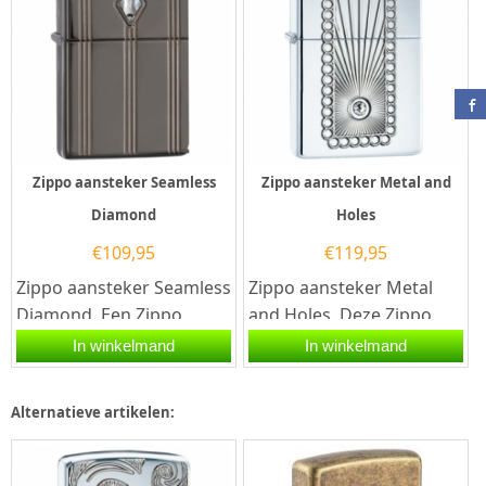
Zippo aansteker Seamless
Zippo aansteker Metal and
Diamond
Holes
€
109,95
€
119,95
Zippo aansteker Seamless
Zippo aansteker Metal
Diamond. Een Zippo
and Holes. Deze Zippo
aansteker is een
aansteker heeft een
In winkelmand
In winkelmand
kwalitatief
hoogglans afwerking en
goede aansteker met de...
aan de...
Alternatieve artikelen: