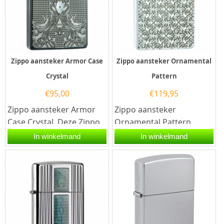
Zippo aansteker Armor Case
Zippo aansteker Ornamental
Crystal
Pattern
€
95,00
€
119,95
Zippo aansteker Armor
Zippo aansteker
Case Crystal. Deze Zippo
Ornamental Pattern.
aansteker heeft een Black
Deze Zippo aansteker
In winkelmand
In winkelmand
Ice afwerking en aan de...
heeft een hoogglans
afwerking en aan de...