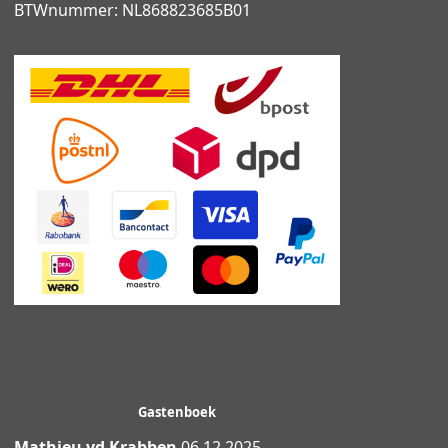
BTWnummer: NL868823685B01
Gastenboek
Mathieu vd Krabben
06.12.2025