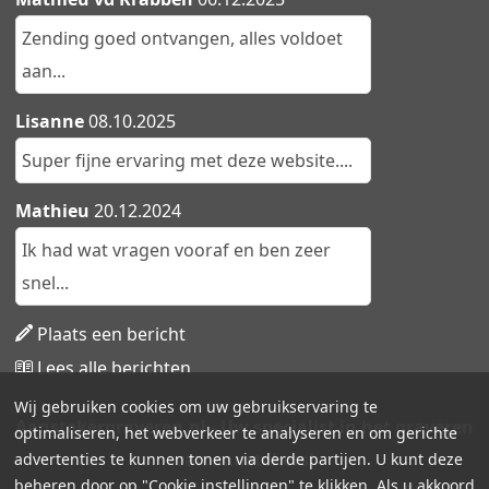
Zending goed ontvangen, alles voldoet
aan...
Lisanne
08.10.2025
Super fijne ervaring met deze website....
Mathieu
20.12.2024
Ik had wat vragen vooraf en ben zeer
snel...
Plaats een bericht
Lees alle berichten
Wij gebruiken cookies om uw gebruikservaring te
Aanstekergraveren.nl - Uw specialist in het graveren
optimaliseren, het webverkeer te analyseren en om gerichte
van aanstekers!
advertenties te kunnen tonen via derde partijen. U kunt deze
beheren door op "Cookie instellingen" te klikken. Als u akkoord