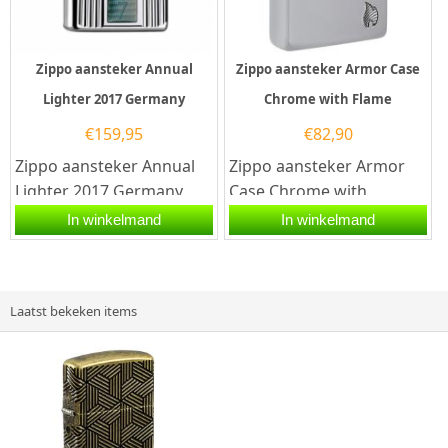
Zippo aansteker Annual
Zippo aansteker Armor Case
Lighter 2017 Germany
Chrome with Flame
€
159,95
€
82,90
Zippo aansteker Annual
Zippo aansteker Armor
Lighter 2017 Germany
Case Chrome with
met Zippo code
FlameDeze Zippo
In winkelmand
In winkelmand
60.002.855. Een Zippo
aansteker heeft een
aansteker is een...
hoogglans chromen...
Laatst bekeken items