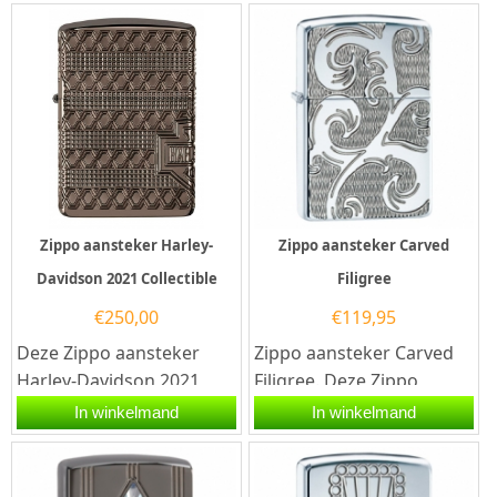
Antique Brass...
en aan de...
Zippo aansteker Harley-
Zippo aansteker Carved
Davidson 2021 Collectible
Filigree
€
250,00
€
119,95
Deze Zippo aansteker
Zippo aansteker Carved
Harley-Davidson 2021
Filigree. Deze Zippo
Collectible is in 2021
aansteker heeft een
In winkelmand
In winkelmand
gelanceerd door...
hoogglans afwerking en
aan de...