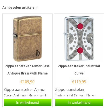
Aanbevolen artikelen:
Zippo aansteker Armor Case
Zippo aansteker Industrial
Antique Brass with Flame
Curve
€
109,90
€
119,95
Zippo aansteker Armor
Zippo aansteker
Case Antique Brass with
Industrial Curve. Deze
Flame.Deze Zippo
Zippo aansteker heeft
In winkelmand
In winkelmand
aansteker heeft een
een hoogglans afwerking