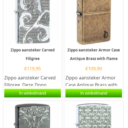
Zippo aansteker Carved
Zippo aansteker Armor Case
Filigree
Antique Brass with Flame
€
119,95
€
109,90
Zippo aansteker Carved
Zippo aansteker Armor
Filigree. Deze Zippo
Case Antique Brass with
aansteker heeft een
Flame.Deze Zippo
In winkelmand
In winkelmand
hoogglans afwerking en
aansteker heeft een
aan de...
Antique Brass...