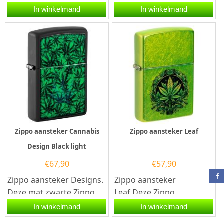
aansteker heeft een matt
aansteker heeft een
In winkelmand
In winkelmand
zwarte afwerking met
hoogglans groene
aan de...
afwerking...
Zippo aansteker Cannabis
Zippo aansteker Leaf
Design Black light
€
67,90
€
57,90
Zippo aansteker Designs.
Zippo aansteker
Deze mat zwarte Zippo
Leaf.Deze Zippo
aansteker heeft aan de
aansteker heeft een Lurid
In winkelmand
In winkelmand
voorzijde een...
Green afwerking met een