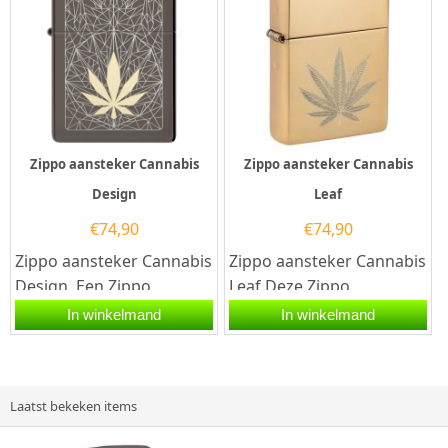
Zippo aansteker Cannabis
Zippo aansteker Cannabis
Design
Leaf
€
74,90
€
74,90
Zippo aansteker Cannabis
Zippo aansteker Cannabis
Design. Een Zippo
Leaf.Deze Zippo
aansteker is een
aansteker heeft een
In winkelmand
In winkelmand
kwalitatief...
hoogglans brass
afwerking met op de...
Laatst bekeken items