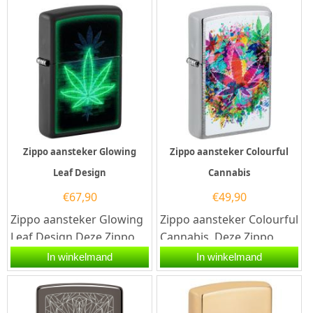
kleurrijke...
Zippo aansteker Glowing
Zippo aansteker Colourful
Leaf Design
Cannabis
€
67,90
€
49,90
Zippo aansteker Glowing
Zippo aansteker Colourful
Leaf Design.Deze Zippo
Cannabis. Deze Zippo
aansteker heeft een matt
aansteker heeft een
In winkelmand
In winkelmand
zwarte afwerking met
geborstelde...
aan de...