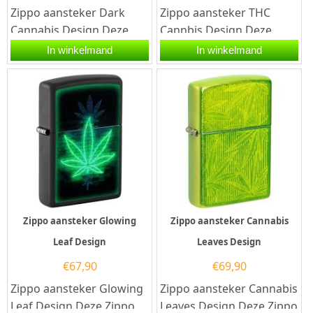
Zippo aansteker Dark
Zippo aansteker THC
Cannabis Design.Deze
Cannbis Design.Deze
Zippo aansteker heeft
Zippo aansteker heeft
In winkelmand
In winkelmand
een hoogglans
een matt sage afwerking
zwarte afwerking...
met op...
Zippo aansteker Glowing
Zippo aansteker Cannabis
Leaf Design
Leaves Design
€
67,90
€
69,90
Zippo aansteker Glowing
Zippo aansteker Cannabis
Leaf Design.Deze Zippo
Leaves Design.Deze Zippo