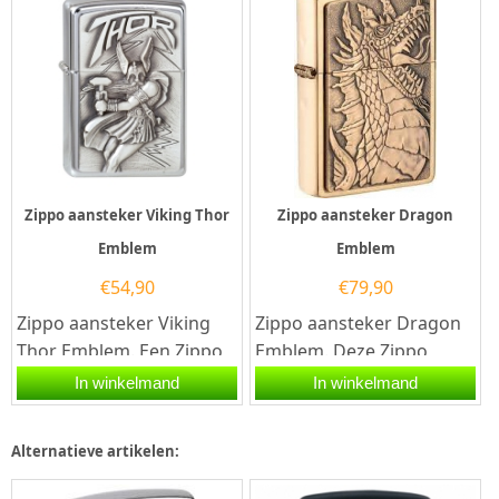
Zippo aansteker Viking Thor
Zippo aansteker Dragon
Emblem
Emblem
€
54,90
€
79,90
Zippo aansteker Viking
Zippo aansteker Dragon
Thor Emblem. Een Zippo
Emblem. Deze Zippo
aansteker is een zeer
aansteker heeft een
In winkelmand
In winkelmand
kwalitatieve aanstekers
gouden geborsteld
met de...
chromen afwerking...
Alternatieve artikelen: