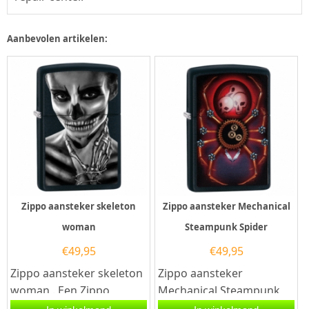
Aanbevolen artikelen:
Zippo aansteker skeleton
Zippo aansteker Mechanical
woman
Steampunk Spider
€
49,95
€
49,95
Zippo aansteker skeleton
Zippo aansteker
woman . Een Zippo
Mechanical Steampunk
aansteker is een
Spider. Een Zippo