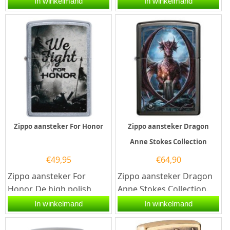
In winkelmand
In winkelmand
kwalitatief...
aansteker is een
kwalitatief...
Zippo aansteker For Honor
Zippo aansteker Dragon
Anne Stokes Collection
€
49,95
€
64,90
Zippo aansteker For
Zippo aansteker Dragon
Honor. De high polish
Anne Stokes Collection.
chrome Zippo aansteker
Deze zwarte Zippo
In winkelmand
In winkelmand
is aan de voorzijde
aansteker is aan de
voorzien van...
voorzijde...