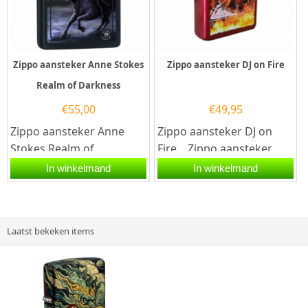
Zippo aansteker Anne Stokes
Zippo aansteker DJ on Fire
Realm of Darkness
€
55,00
€
49,95
Zippo aansteker Anne
Zippo aansteker DJ on
Stokes Realm of
Fire. Zippo aansteker
Darkness. Een Zippo
met een Candy Apple Red
In winkelmand
In winkelmand
aansteker is een
afwerking en aan de...
kwalitatief...
Laatst bekeken items