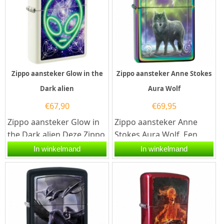
Zippo aansteker Glow in the
Zippo aansteker Anne Stokes
Dark alien
Aura Wolf
€
67,90
€
69,95
Zippo aansteker Glow in
Zippo aansteker Anne
the Dark alien.Deze Zippo
Stokes Aura Wolf. Een
aansteker heeft een
Zippo aansteker is een
In winkelmand
In winkelmand
kleurprint van een Alien
kwalitatief
op...
goede aansteker met...