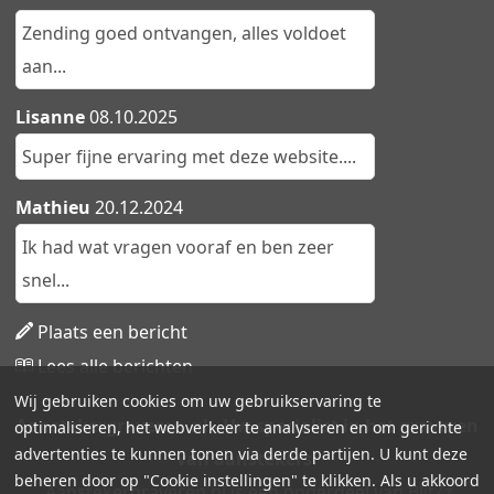
Zending goed ontvangen, alles voldoet
aan...
Lisanne
08.10.2025
Super fijne ervaring met deze website....
Mathieu
20.12.2024
Ik had wat vragen vooraf en ben zeer
snel...
Plaats een bericht
Lees alle berichten
Wij gebruiken cookies om uw gebruikservaring te
Aanstekergraveren.nl - Uw specialist in het graveren
optimaliseren, het webverkeer te analyseren en om gerichte
advertenties te kunnen tonen via derde partijen. U kunt deze
van aanstekers!
beheren door op "Cookie instellingen" te klikken. Als u akkoord
Aanstekergraveren.nl is een onderdeel van BlitZz