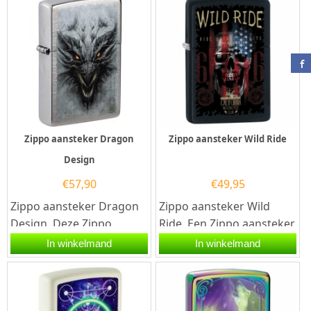
Zippo aansteker Dragon
Zippo aansteker Wild Ride
Design
€
57,90
€
49,95
Zippo aansteker Dragon
Zippo aansteker Wild
Design. Deze Zippo
Ride. Een Zippo aansteker
aansteker heeft een
is een kwalitatief
In winkelmand
In winkelmand
geborsteld...
goede aansteker met de...