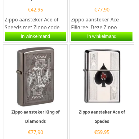
€
42,95
€
77,90
Zippo aansteker Ace of
Zippo aansteker Ace
Speeds met Zippo code
Filigree. Deze Zippo
60.003.353. Een Zippo
aansteker heeft een
In winkelmand
In winkelmand
aansteker is een...
hoogglans chromen
afwerking met aan de...
Zippo aansteker King of
Zippo aansteker Ace of
Diamonds
Spades
€
77,90
€
59,95