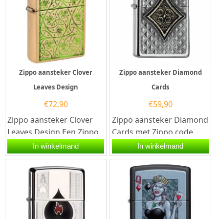
Zippo aansteker Clover
Zippo aansteker Diamond
Leaves Design
Cards
€
72,90
€
59,90
Zippo aansteker Clover
Zippo aansteker Diamond
Leaves Design Een Zippo
Cards met Zippo code
aansteker is een
2.006.481. Een Zippo
In winkelmand
In winkelmand
kwalitatief...
aansteker is een
kwalitatief...