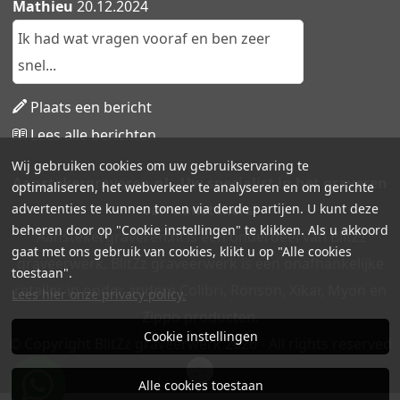
Mathieu
20.12.2024
Ik had wat vragen vooraf en ben zeer
snel...
Plaats een bericht
Lees alle berichten
Wij gebruiken cookies om uw gebruikservaring te
Aanstekergraveren.nl - Uw specialist in het graveren
optimaliseren, het webverkeer te analyseren en om gerichte
van aanstekers!
advertenties te kunnen tonen via derde partijen. U kunt deze
beheren door op "Cookie instellingen" te klikken. Als u akkoord
Aanstekergraveren.nl is een onderdeel van BlitZz
gaat met ons gebruik van cookies, klikt u op "Alle cookies
graveerwerk. BlitZz graveerwerk is een onafhankelijke
toestaan".
retailer in onder andere Colibri, Ronson, Xikar, Myon en
Lees hier onze privacy policy.
Zippo producten.
Cookie instellingen
© Copyright BlitZz graveerwerk 2026 - All rights reserved
Alle cookies toestaan