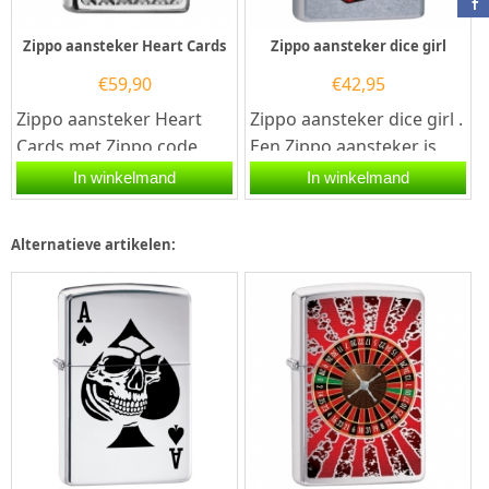
Zippo aansteker Heart Cards
Zippo aansteker dice girl
€
59,90
€
42,95
Zippo aansteker Heart
Zippo aansteker dice girl .
Cards met Zippo code
Een Zippo aansteker is
2.006.480. Een Zippo
een kwalitatief
In winkelmand
In winkelmand
aansteker is een
goede aansteker met de...
kwalitatief...
Alternatieve artikelen: