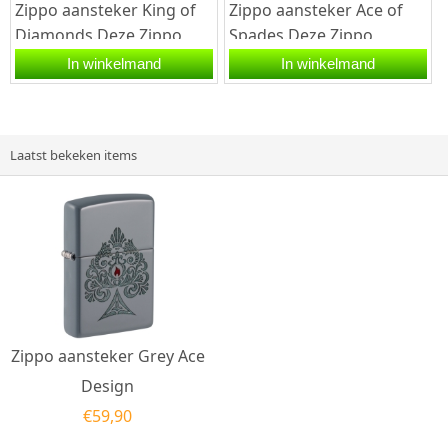
Zippo aansteker King of
Zippo aansteker Ace of
Diamonds.Deze Zippo
Spades.Deze Zippo
aansteker heeft een black
aansteker heeft een
In winkelmand
In winkelmand
ice afwerking. De
hoogglans chrome
aansteker...
afwerking met een...
Laatst bekeken items
Zippo aansteker Grey Ace
Design
€
59,90