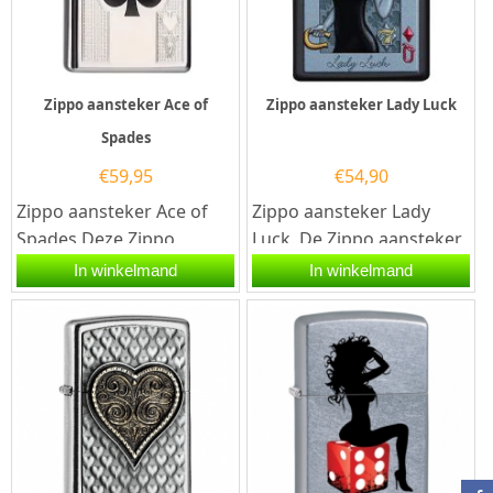
Zippo aansteker Ace of
Zippo aansteker Lady Luck
Spades
€
59,95
€
54,90
Zippo aansteker Ace of
Zippo aansteker Lady
Spades.Deze Zippo
Luck. De Zippo aansteker
aansteker heeft een
Lady Luck heeft een mat
In winkelmand
In winkelmand
hoogglans chrome
zwarte afwerking met
afwerking met een...
aan...