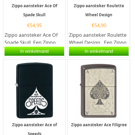
Zippo aansteker Ace Of
Zippo aansteker Roulette
Spade Skull
Wheel Design
€
54,95
€
54,90
Zippo aansteker Ace Of
Zippo aansteker Roulette
Spade Skull. Een Zippo
Wheel Design. Een Zippo
aansteker is een
aansteker is een zeer
In winkelmand
In winkelmand
kwalitatief...
kwalitatieve aanstekers...
Zippo aansteker Ace of
Zippo aansteker Ace Filigree
Speeds