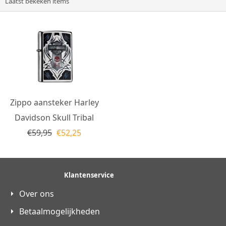
Laatst bekeken items
Zippo aansteker Harley
Davidson Skull Tribal
€
59,95
€
52,25
Klantenservice
Over ons
Betaalmogelijkheden