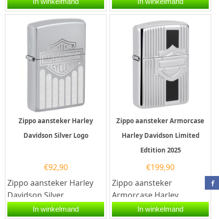
In winkelmand
In winkelmand
heeft een mat
kwalitatief...
witte afwerking en...
Zippo aansteker Harley
Zippo aansteker Armorcase
Davidson Silver Logo
Harley Davidson Limited
Edtition 2025
€
92,90
€
199,90
Zippo aansteker Harley
Zippo aansteker
Davidson Silver
Armorcase Harley
Logo.Deze aansteker
Davidson Limited Edtition
In winkelmand
In winkelmand