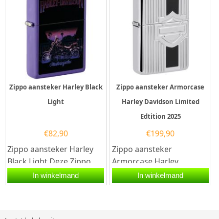
Zippo aansteker Harley Black
Zippo aansteker Armorcase
Light
Harley Davidson Limited
Edtition 2025
€
82,90
€
199,90
Zippo aansteker Harley
Zippo aansteker
Black Light.Deze Zippo
Armorcase Harley
aansteker heeft een mat
Davidson Limited Edtition
In winkelmand
In winkelmand
paarse afwerking met
2025.Deze Zippo
aan de...
aansteker Armorcase...