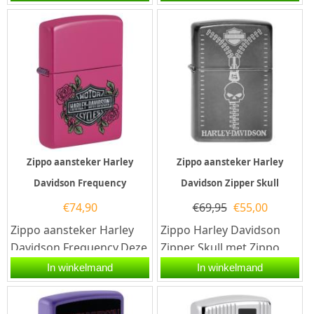
aansteker heeft een Matt
Zippo aansteker is een...
zwarte afwerking...
Zippo aansteker Harley
Zippo aansteker Harley
Davidson Frequency
Davidson Zipper Skull
€
74,90
€
69,95
€
55,00
Zippo aansteker Harley
Zippo Harley Davidson
Davidson Frequency.Deze
Zipper Skull met Zippo
Zippo aansteker heeft
code 2.003.924. Deze
In winkelmand
In winkelmand
een frequency afwerking
donkergrijze Zippo...
met...