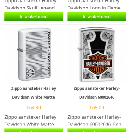
Zippo aansteker Harley-
Zippo aansteker Harley-
Davidson Skull Legend.
Davidson Logo in Flame.
Deze Zippo aansteker
Een Zippo aansteker is
In winkelmand
In winkelmand
heeft een hoogglans
een kwalitatief...
chromen...
Zippo aansteker Harley
Zippo aansteker Harley-
Davidson White Matte
Davidson 60002646
€
64,90
€
65,00
Zippo aansteker Harley
Zippo aansteker Harley-
Davidson White Matte.
Davidson 60002646. Een
Deze Zippo aansteker
Zippo aansteker is een