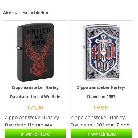
heeft een Hoogglans
2025.Deze Zippo
chrome afwerking met...
aansteker Armorcase...
Alternatieve artikelen:
Zippo aansteker Harley
Zippo aansteker Harley-
Davidson United We Ride
Davidson 1903
€
74,90
€
59,95
Zippo aansteker Harley
Zippo aansteker Harley-
Davidson United We
Davidson 1903 met Zippo
Ride.Deze Zippo
code 60.002.643. Een
In winkelmand
In winkelmand