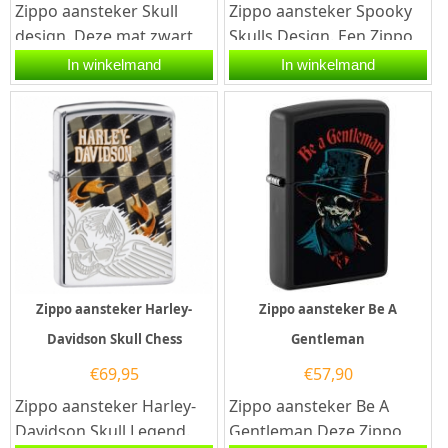
Zippo aansteker Skull
Zippo aansteker Spooky
design. Deze mat zwart
Skulls Design. Een Zippo
Zippo heeft een slim
aansteker is een
In winkelmand
In winkelmand
design welke smaller is
kwalitatief...
dan de...
Zippo aansteker Harley-
Zippo aansteker Be A
Davidson Skull Chess
Gentleman
€
69,95
€
57,90
Zippo aansteker Harley-
Zippo aansteker Be A
Davidson Skull Legend.
Gentleman.Deze Zippo