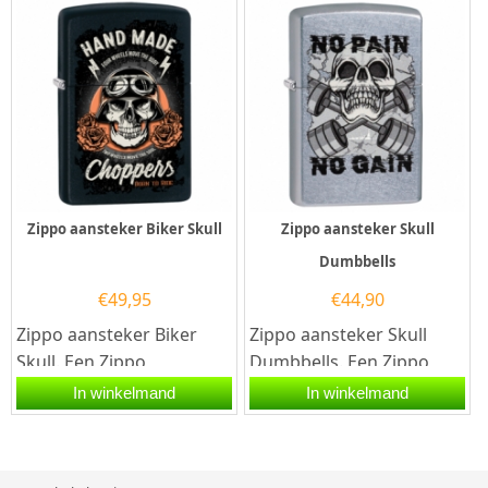
afwerking en...
Zippo aansteker Biker Skull
Zippo aansteker Skull
Dumbbells
€
49,95
€
44,90
Zippo aansteker Biker
Zippo aansteker Skull
Skull. Een Zippo
Dumbbells. Een Zippo
aansteker is een
aansteker is een
In winkelmand
In winkelmand
kwalitatief
kwalitatief
goede aansteker met...
goede aansteker met de...