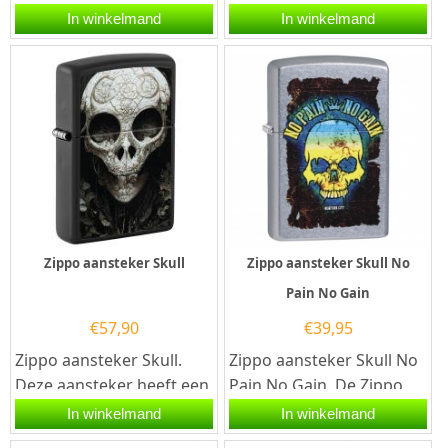
heeft een Satin chromen
Zippo aansteker is een
In winkelmand
In winkelmand
afwerking en is aan...
kwalitatief
goede aansteker met de...
Zippo aansteker Skull
Zippo aansteker Skull No
Pain No Gain
€
57,90
€
39,95
Zippo aansteker Skull.
Zippo aansteker Skull No
Deze aansteker heeft een
Pain No Gain. De Zippo
Matzwarte afwerking met
aansteker heeft een
In winkelmand
In winkelmand
op de voorzijde een...
street chromen