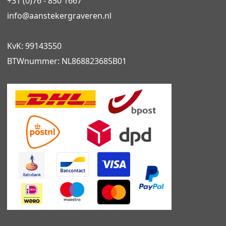
+31 (0)76 - 850 1667
info@
aanstekergraveren
.nl
KvK: 99143550
BTWnummer: NL868823685B01