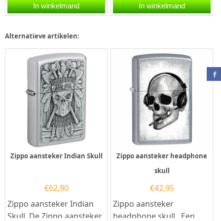
Deze Zippo aansteker
aansteker heeft een mat
In winkelmand
In winkelmand
heeft een hoogglans
zwarte afwerking met
chromen...
een...
Alternatieve artikelen:
Zippo aansteker Indian Skull
Zippo aansteker headphone
skull
€
62,90
€
42,95
Zippo aansteker Indian
Zippo aansteker
Skull. De Zippo aansteker
headphone skull . Een