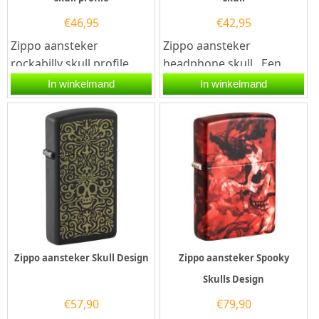
€
46,95
€
42,95
Zippo aansteker
Zippo aansteker
rockabilly skull profile .
headphone skull . Een
Een Zippo aansteker is
Zippo aansteker is een
In winkelmand
In winkelmand
een kwalitatief...
kwalitatief
goede aansteker met de...
Zippo aansteker Skull Design
Zippo aansteker Spooky
Skulls Design
€
57,90
€
79,90