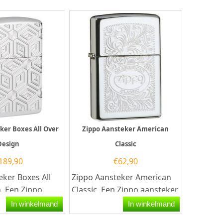
ker Boxes All Over
Zippo Aansteker American
Design
Classic
189,90
€
62,90
eker Boxes All
Zippo Aansteker American
. Een Zippo
Classic. Een Zippo aansteker
s een
is een kwalitatief...
In winkelmand
In winkelmand