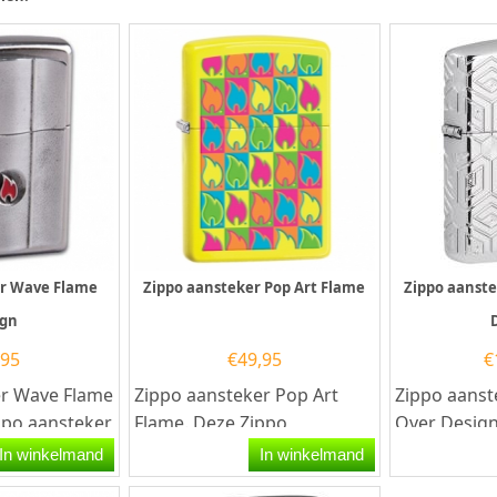
er Wave Flame
Zippo aansteker Pop Art Flame
Zippo aanste
ign
,95
€
49,95
€
er Wave Flame
Zippo aansteker Pop Art
Zippo aanst
ppo aansteker
Flame. Deze Zippo
Over Design
ef
aansteker heeft een Mat
aansteker i
In winkelmand
In winkelmand
r met de...
gele afwerking en aan de...
kwalitatief...