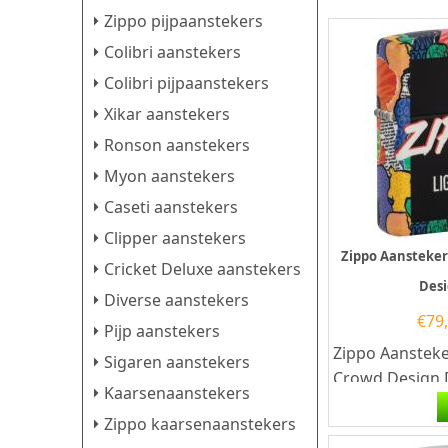
Zippo pijpaanstekers
Colibri aanstekers
Colibri pijpaanstekers
Xikar aanstekers
Ronson aanstekers
Myon aanstekers
Caseti aanstekers
Clipper aanstekers
Zippo Aansteker
Cricket Deluxe aanstekers
Des
Diverse aanstekers
€
79
Pijp aanstekers
Zippo Aansteke
Sigaren aanstekers
Crowd Design.
Kaarsenaanstekers
aansteker hee
Zippo kaarsenaanstekers
een kleurprint 