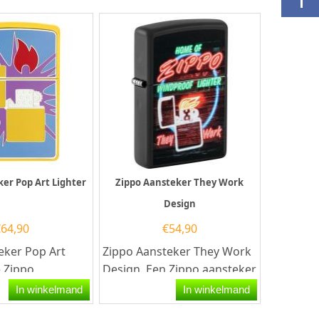
er Pop Art Lighter
Zippo Aansteker They Work
Design
€
64,90
€
54,90
eker Pop Art
Zippo Aansteker They Work
e Zippo
Design. Een Zippo aansteker
eeft een mat
is een kwalitatief...
In winkelmand
In winkelmand
ng met aan de...