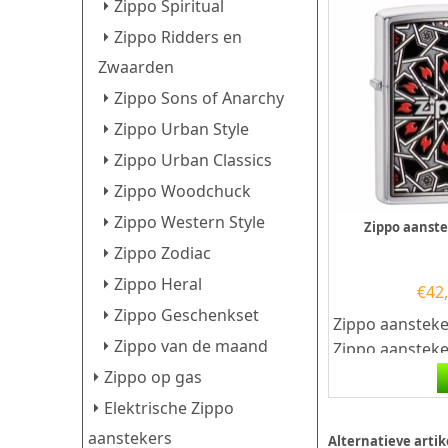
Zippo Spiritual
Zippo Ridders en
Zwaarden
Zippo Sons of Anarchy
Zippo Urban Style
Zippo Urban Classics
Zippo Woodchuck
Zippo Western Style
Zippo aanst
Zippo Zodiac
Zippo Heral
€
42
Zippo Geschenkset
Zippo aansteke
Zippo van de maand
Zippo aansteke
kwalitatief
Zippo op gas
goede aanstek
Elektrische Zippo
welbekende...
aanstekers
Alternatieve artik