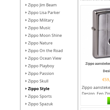
Zippo Jim Beam
Zippo Lisa Parker
Zippo Military
Zippo Music
Zippo Moon Shine
Zippo Nature
Zippo On the Road
Zippo Ocean View
Zippo aanstek
Zippo Playboy
Des
Zippo Passion
€
59
Zippo Skull
Zippo aanstek
Zippo Style
Design. Een Zi
Zippo Sports
is een kwalitati
Zippo Spazuk
goede aansteke