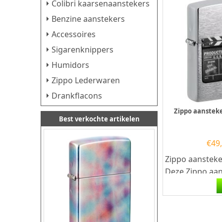
Colibri kaarsenaanstekers
Benzine aanstekers
Accessoires
Sigarenknippers
Humidors
Zippo Lederwaren
Drankflacons
Zippo aanstek
Best verkochte artikelen
€
49
Zippo aansteke
Deze Zippo aan
een Geborstel
Chromen afwer