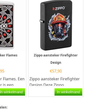
eker Flames
Zippo aansteker Firefighter
Design
,95
€
57,90
r Flames. Een
Zippo aansteker Firefighter
r is een
Design.Deze Zippo
aansteker heeft een mat
In winkelmand
In winkelmand
er met de
zwarte afwerking met aan
de...
elen: