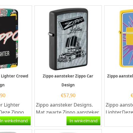
 Lighter Crowd
Zippo aansteker Zippo Car
Zippo aanstek
ign
Design
,90
€
57,90
r Lighter
Zippo aansteker Designs.
Zippo aanst
Deze Zippo
Mat zwarte Zippo aansteker
Lighter.Dez
ft rondom
met aan de voorzijde een
aansteker h
In winkelmand
In winkelmand
van...
opdruk van De...
gele afwerki