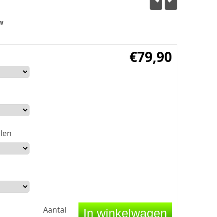
w
€
79,90
len
Aantal
In winkelwagen