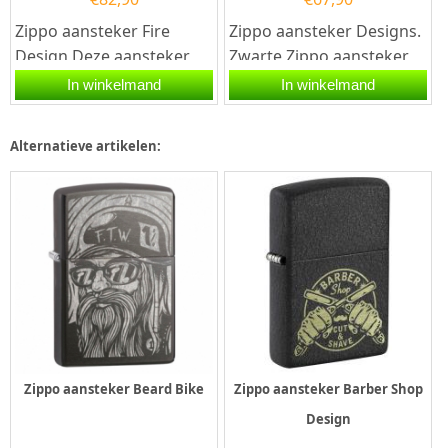
Zippo aansteker Fire
Zippo aansteker Designs.
Design Deze aansteker
Zwarte Zippo aansteker
heet een brass afwerking
met aan de voorzijde een
In winkelmand
In winkelmand
met rondom een design
opdruk van een...
met...
Alternatieve artikelen:
Zippo aansteker Beard Bike
Zippo aansteker Barber Shop
Design