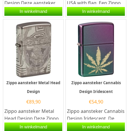
Design Deze aansteker
USA with flag. Een Zippo
heet een brass afwerking
aansteker is een
In winkelmand
In winkelmand
met rondom een design
kwalitatief
met...
goede aansteker met...
Zippo aansteker Metal Head
Zippo aansteker Cannabis
Design
Design Iridescent
€
89,90
€
54,90
Zippo aansteker Metal
Zippo aansteker Cannabis
Head Design.Deze Zippo
Design Iridescent. De
aansteker heeft een Black
Iridescent kleurige Zippo
In winkelmand
In winkelmand