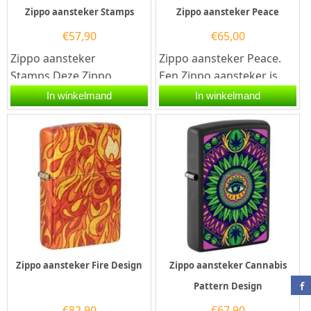
Zippo aansteker Stamps
Zippo aansteker Peace
€
57,90
€
65,00
Zippo aansteker
Zippo aansteker Peace.
Stamps.Deze Zippo
Een Zippo aansteker is
aansteker heeft een mat
een kwalitatief
In winkelmand
In winkelmand
witte afwerking met aan
goede aansteker met de
de voorzijde een...
welbekende...
Zippo aansteker Fire Design
Zippo aansteker Cannabis
Pattern Design
€
82,90
€
67,90