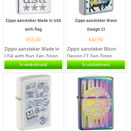
Zippo aansteker Made in USA
Zippo aansteker Bison
with flag
Design CI
€
55,00
€
47,90
Zippo aansteker Made in
Zippo aansteker Bison
USA with flag. Een Zippo
Design CI. Een Zippo
aansteker is een
aansteker is een
In winkelmand
In winkelmand
kwalitatief
kwalitatief...
goede aansteker met...