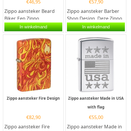
€
46,95
€
57,90
Zippo aansteker Beard
Zippo aansteker Barber
Biker. Een Zippo
Shop Design. Deze Zippo
aansteker is een
aansteker heeft een
In winkelmand
In winkelmand
kwalitatief
Zwarte...
goede aansteker met de...
Zippo aansteker Fire Design
Zippo aansteker Made in USA
with flag
€
82,90
€
55,00
Zippo aansteker Fire
Zippo aansteker Made in