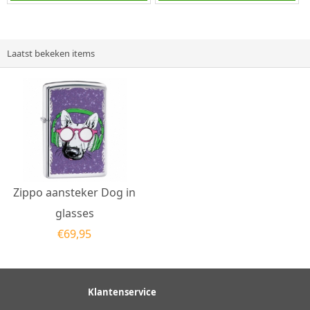
Ice afwerking met
benzine aansteker is...
rondom een...
Laatst bekeken items
Zippo aansteker Dog in
glasses
€
69,95
Klantenservice