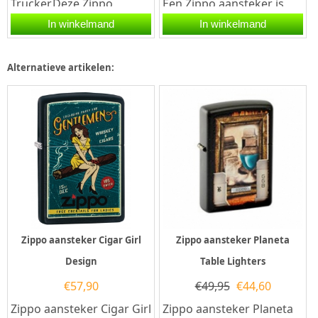
Trucker.Deze Zippo
Een Zippo aansteker is
aansteker heeft een
een kwalitatief
In winkelmand
In winkelmand
street chrome afwerking
goede aansteker met de...
met aan de voorzijde...
Alternatieve artikelen:
Zippo aansteker Cigar Girl
Zippo aansteker Planeta
Design
Table Lighters
€
57,90
€
49,95
€
44,60
Zippo aansteker Cigar Girl
Zippo aansteker Planeta