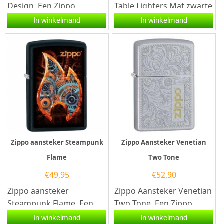
Design. Een Zippo
Table Lighters Mat zwarte
aansteker is een
Zippo aansteker met aan
In winkelmand
In winkelmand
kwalitatief...
de voorzijde een...
Zippo aansteker Steampunk
Zippo Aansteker Venetian
Flame
Two Tone
€
49,95
€
52,90
Zippo aansteker
Zippo Aansteker Venetian
Steampunk Flame. Een
Two Tone. Een Zippo
Zippo aansteker is een
aansteker is een
In winkelmand
In winkelmand