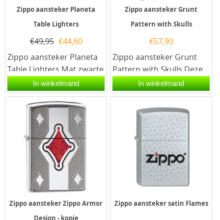
Zippo aansteker Planeta
Zippo aansteker Grunt
Table Lighters
Pattern with Skulls
€
49,95
€
44,60
€
57,90
Zippo aansteker Planeta
Zippo aansteker Grunt
Table Lighters Mat zwarte
Pattern with Skulls.Deze
Zippo aansteker met aan
Zippo aansteker heeft
In winkelmand
In winkelmand
de voorzijde een...
een matt zwarte
afwerking met...
Zippo aansteker Zippo Armor
Zippo aansteker satin Flames
Design - kopie