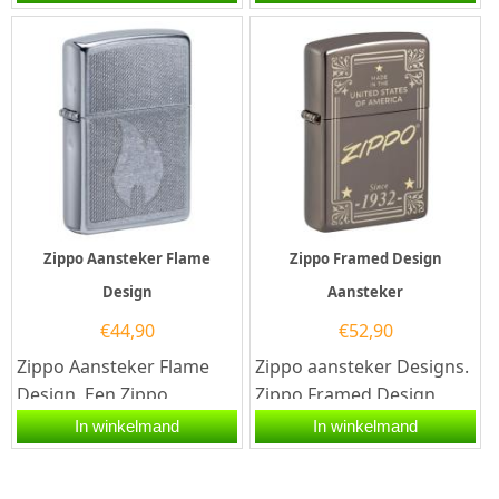
kwalitatief...
kwalitatief goede...
Zippo Aansteker Flame
Zippo Framed Design
Design
Aansteker
€
44,90
€
52,90
Zippo Aansteker Flame
Zippo aansteker Designs.
Design. Een Zippo
Zippo Framed Design
aansteker is een
Aansteker met aan de
In winkelmand
In winkelmand
kwalitatief...
voorzijde een opdruk
van...