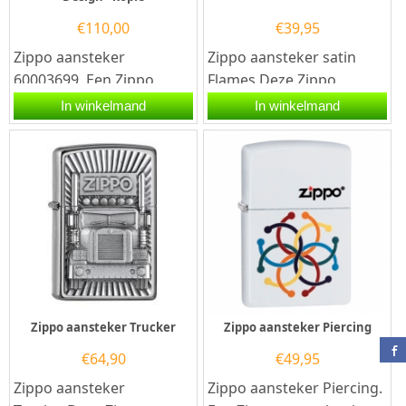
€
110,00
€
39,95
Zippo aansteker
Zippo aansteker satin
60003699. Een Zippo
Flames.Deze Zippo
aansteker is een
aansteker heeft een satin
In winkelmand
In winkelmand
kwalitatief
chrome afwerking met
goede aansteker met de...
aan de...
Zippo aansteker Trucker
Zippo aansteker Piercing
€
64,90
€
49,95
Zippo aansteker
Zippo aansteker Piercing.